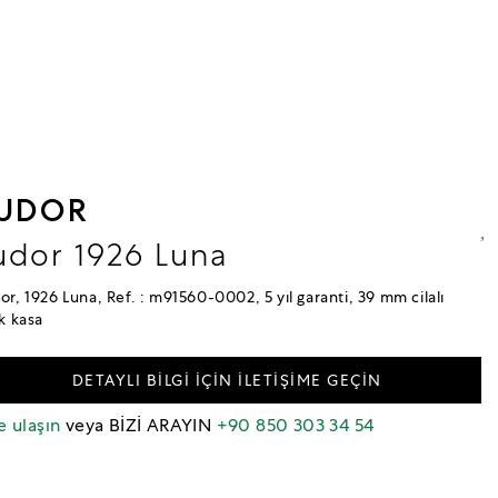
UDOR
udor 1926 Luna
or, 1926 Luna, Ref. : m91560-0002, 5 yıl garanti, 39 mm cilalı
ik kasa
DETAYLI BİLGİ İÇİN İLETİŞİME GEÇİN
e ulaşın
veya BİZİ ARAYIN
+90 850 303 34 54