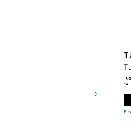
T
T
Tud
çel
Biz