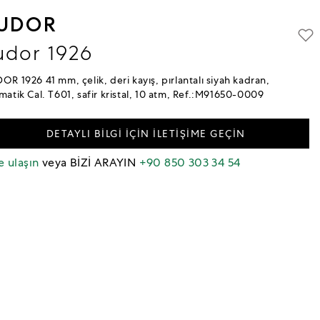
UDOR
udor 1926
OR 1926 41 mm, çelik, deri kayış, pırlantalı siyah kadran,
matik Cal. T601, safir kristal, 10 atm, Ref.:M91650-0009
DETAYLI BİLGİ İÇİN İLETİŞİME GEÇİN
e ulaşın
veya BİZİ ARAYIN
+90 850 303 34 54