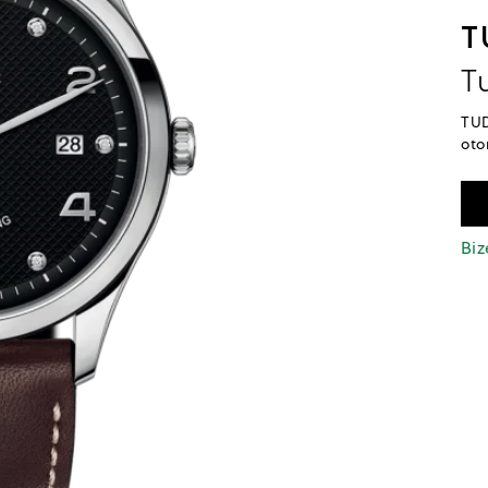
T
T
TUD
oto
Biz