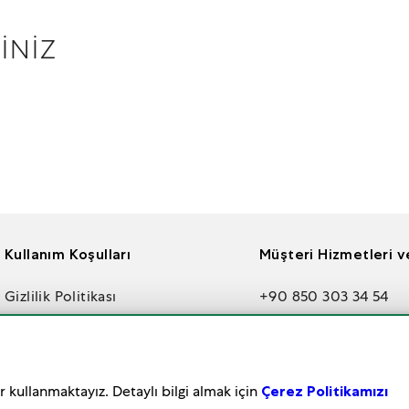
İNİZ
Kullanım Koşulları
Müşteri Hizmetleri ve
Gizlilik Politikası
+90 850 303 34 54
Aydınlatma Metni
info@times.com.tr
Çerez Ayarları
İletişim
 kullanmaktayız. Detaylı bilgi almak için
Çerez Politikamızı