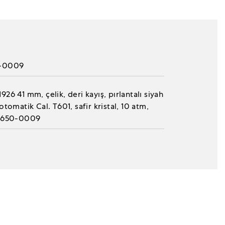
-0009
26 41 mm, çelik, deri kayış, pırlantalı siyah
otomatik Cal. T601, safir kristal, 10 atm,
91650-0009