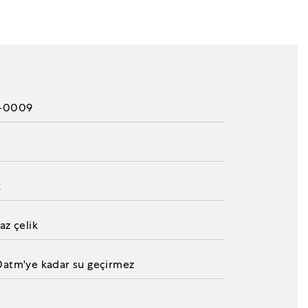
-0009
k
az çelik
atm'ye kadar su geçirmez