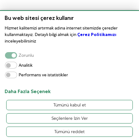
Bu web sitesi çerez kullanır
Hizmet kalitemizi artırmak adına internet sitemizde çerezler
kullanmaktayız. Detaylı bilgi almak için
Çerez Politikamızı
inceleyebilirsiniz
Saat Bakımı
Zorunlu
Kurumsal
Analitik
Performans ve istatistikler
Kullanım Koşulları
Müşteri Hizmetleri ve İletişim
Daha Fazla Seçenek
Tümünü kabul et
Seçilenlere İzin Ver
Tümünü reddet
English
© 2023