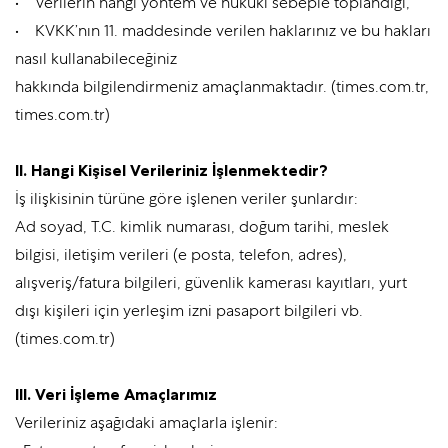
• Verilerin hangi yöntem ve hukukî sebeple toplandığı,
• KVKK’nın 11. maddesinde verilen haklarınız ve bu hakları
nasıl kullanabileceğiniz
hakkında bilgilendirmeniz amaçlanmaktadır. (times.com.tr,
times.com.tr)
II. Hangi Kişisel Verileriniz İşlenmektedir?
İş ilişkisinin türüne göre işlenen veriler şunlardır:
Ad soyad, T.C. kimlik numarası, doğum tarihi, meslek
bilgisi, iletişim verileri (e posta, telefon, adres),
alışveriş/fatura bilgileri, güvenlik kamerası kayıtları, yurt
dışı kişileri için yerleşim izni pasaport bilgileri vb.
(times.com.tr)
III. Veri İşleme Amaçlarımız
Verileriniz aşağıdaki amaçlarla işlenir: