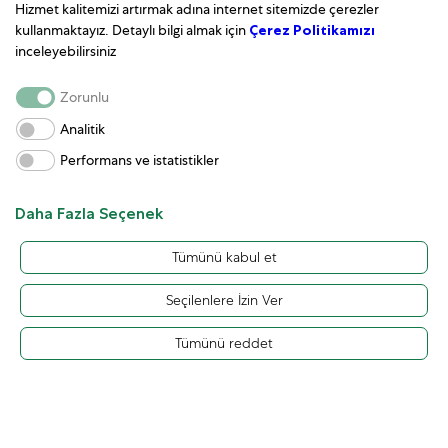
Hizmet kalitemizi artırmak adına internet sitemizde çerezler
kullanmaktayız. Detaylı bilgi almak için
Çerez Politikamızı
inceleyebilirsiniz
Zorunlu
Modelin bulunma durumu
Analitik
Performans ve istatistikler
Tüm Rolex saatleri, en üst düzey kaliteyi garanti
Daha Fazla Seçenek
etmek amacıyla azami özen gösterilerek el emeği
ile bir araya getirilir. Bu denli yüksek standartlar
Tümünü kabul et
doğal olarak Rolex’in üretim kapasitesini
sınırlamaktadır ve zaman zaman Rolex saatlerine
Seçilenlere İzin Ver
olan talep, bu kapasiteyi aşmaktadır.
Tümünü reddet
Bu sebeple bazı modeller sınırlı sayıda mevcut
olabilir. Yeni Rolex saatler yalnızca, düzenli teslimat
alan ve saatlerin satışını ve tahsisini bağımsız olarak