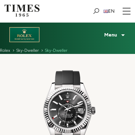
EN
Menu
Rolex
Sky-Dweller
Sky-Dweller