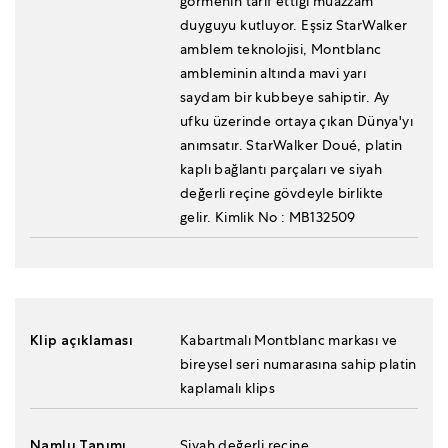
görmenin tarif ettiği muazzam
duyguyu kutluyor. Eşsiz StarWalker
amblem teknolojisi, Montblanc
ambleminin altında mavi yarı
saydam bir kubbeye sahiptir. Ay
ufku üzerinde ortaya çıkan Dünya'yı
anımsatır. StarWalker Doué, platin
kaplı bağlantı parçaları ve siyah
değerli reçine gövdeyle birlikte
gelir. Kimlik No : MB132509
Klip açıklaması
Kabartmalı Montblanc markası ve
bireysel seri numarasına sahip platin
kaplamalı klips
Namlu Tanımı
Siyah değerli reçine