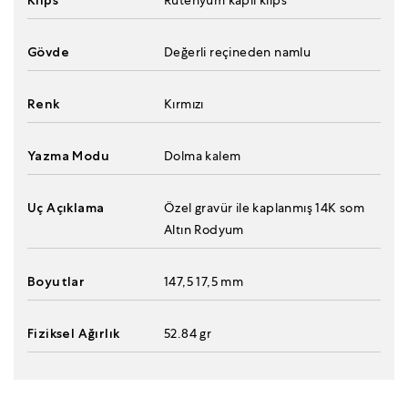
Klips
Rutenyum kaplı klips
Gövde
Değerli reçineden namlu
Renk
Kırmızı
Yazma Modu
Dolma kalem
Uç Açıklama
Özel gravür ile kaplanmış 14K som
Altın Rodyum
Boyutlar
147,5 17,5 mm
Fiziksel Ağırlık
52.84 gr