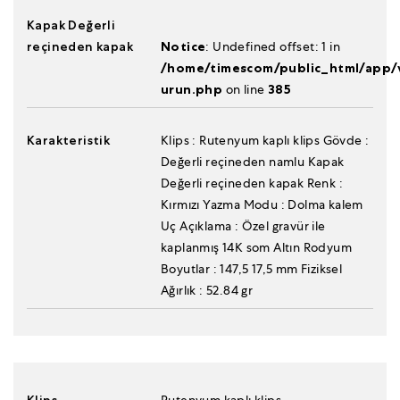
Kapak Değerli
reçineden kapak
Notice
: Undefined offset: 1 in
/home/timescom/public_html/app/v
urun.php
on line
385
Karakteristik
Klips : Rutenyum kaplı klips Gövde :
Değerli reçineden namlu Kapak
Değerli reçineden kapak Renk :
Kırmızı Yazma Modu : Dolma kalem
Uç Açıklama : Özel gravür ile
kaplanmış 14K som Altın Rodyum
Boyutlar : 147,5 17,5 mm Fiziksel
Ağırlık : 52.84 gr