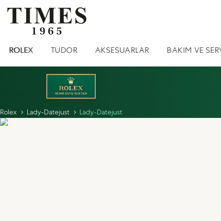
ROLEX
TUDOR
AKSESUARLAR
BAKIM VE SER
Rolex
Lady-Datejust
Lady-Datejust