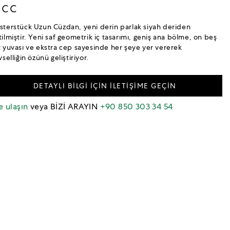
5cc
sterstück Uzun Cüzdan, yeni derin parlak siyah deriden
tilmiştir. Yeni saf geometrik iç tasarımı, geniş ana bölme, on beş
t yuvası ve ekstra cep sayesinde her şeye yer vererek
vselliğin özünü geliştiriyor.
DETAYLI BİLGİ İÇİN İLETİŞİME GEÇİN
e ulaşın
veya BİZİ ARAYIN
+90 850 303 34 54