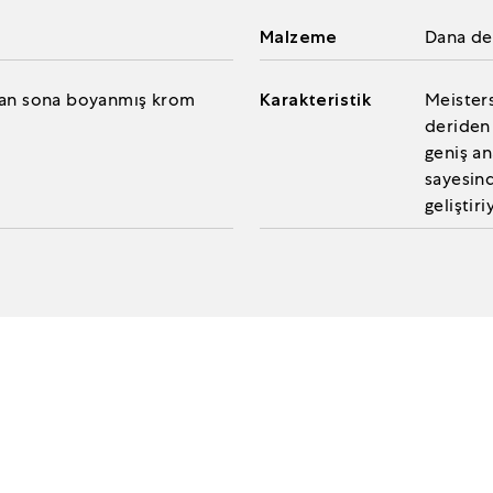
Malzeme
Dana der
aştan sona boyanmış krom
Karakteristik
Meisters
deriden 
geniş an
sayesind
geliştiri