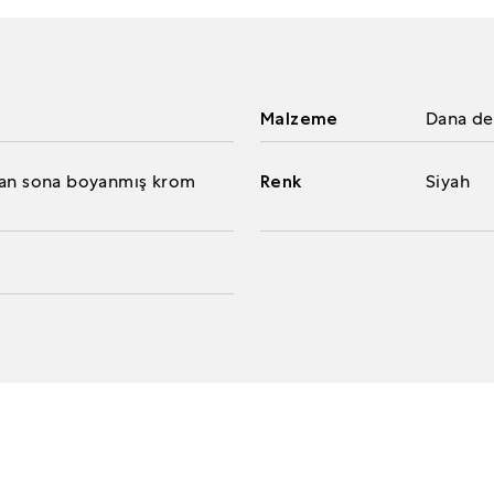
Malzeme
Dana der
aştan sona boyanmış krom
Renk
Siyah