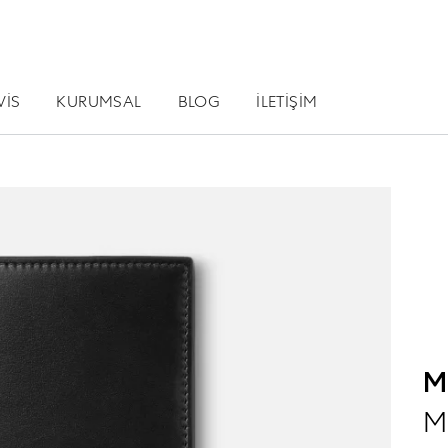
VİS
KURUMSAL
BLOG
İLETİŞİM
M
M