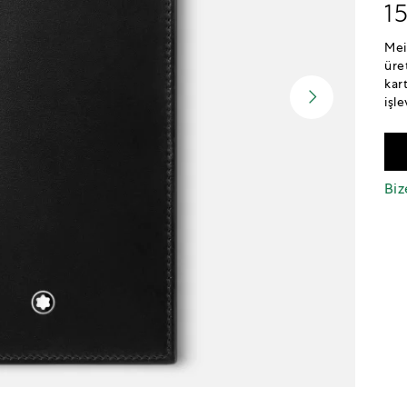
1
Mei
üre
kar
işle
Biz