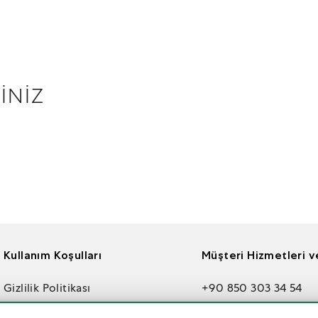
İNİZ
Kullanım Koşulları
Müşteri Hizmetleri ve
Gizlilik Politikası
+90 850 303 34 54
Aydınlatma Metni
info@times.com.tr