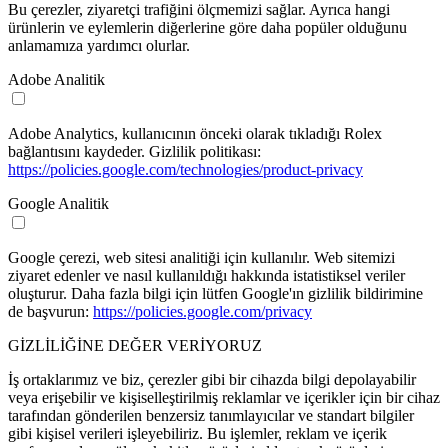
Bu çerezler, ziyaretçi trafiğini ölçmemizi sağlar. Ayrıca hangi
ürünlerin ve eylemlerin diğerlerine göre daha popüler olduğunu
anlamamıza yardımcı olurlar.
Adobe Analitik
Adobe Analytics, kullanıcının önceki olarak tıkladığı Rolex
bağlantısını kaydeder. Gizlilik politikası:
https://policies.google.com/technologies/product-privacy
Google Analitik
Google çerezi, web sitesi analitiği için kullanılır. Web sitemizi
ziyaret edenler ve nasıl kullanıldığı hakkında istatistiksel veriler
oluşturur. Daha fazla bilgi için lütfen Google'ın gizlilik bildirimine
de başvurun:
https://policies.google.com/privacy
GİZLİLİĞİNE DEĞER VERİYORUZ
İş ortaklarımız ve biz, çerezler gibi bir cihazda bilgi depolayabilir
veya erişebilir ve kişiselleştirilmiş reklamlar ve içerikler için bir cihaz
tarafından gönderilen benzersiz tanımlayıcılar ve standart bilgiler
gibi kişisel verileri işleyebiliriz. Bu işlemler, reklam ve içerik