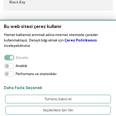
Black Bay
Bu web sitesi çerez kullanır
Hizmet kalitemizi artırmak adına internet sitemizde çerezler
kullanmaktayız. Detaylı bilgi almak için
Çerez Politikamızı
inceleyebilirsiniz
Saat Bakımı
Zorunlu
Kurumsal
Analitik
Performans ve istatistikler
Kullanım Koşulları
Müşteri Hizmetleri ve İletişim
Daha Fazla Seçenek
Tümünü kabul et
Seçilenlere İzin Ver