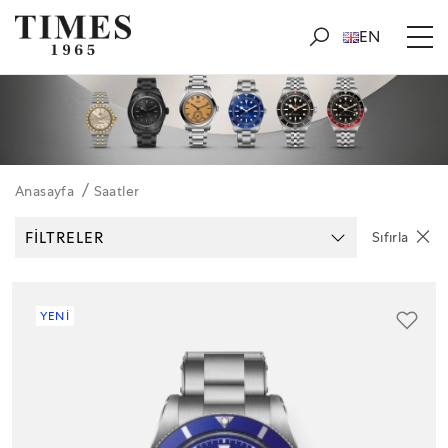
EN
Anasayfa
Saatler
FİLTRELER
Sıfırla
YENİ