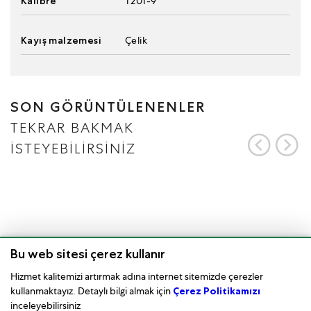
Kalibre
T201-9
Kayış malzemesi
Çelik
SON GÖRÜNTÜLENENLER
TEKRAR BAKMAK
İSTEYEBİLİRSİNİZ
Bu web sitesi çerez kullanır
Hizmet kalitemizi artırmak adına internet sitemizde çerezler
kullanmaktayız. Detaylı bilgi almak için
Çerez Politikamızı
inceleyebilirsiniz
Saat Bakımı