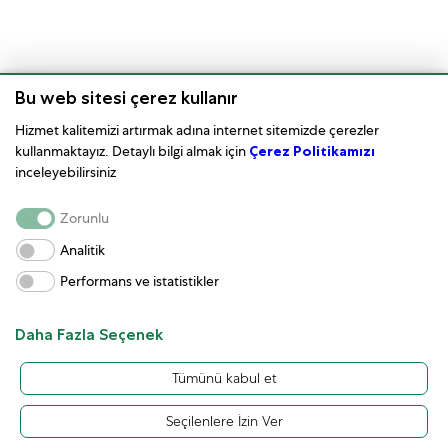
Bu web sitesi çerez kullanır
Hizmet kalitemizi artırmak adına internet sitemizde çerezler
kullanmaktayız. Detaylı bilgi almak için
Çerez Politikamızı
inceleyebilirsiniz
Saat Bakımı
Zorunlu
Kurumsal
Analitik
Performans ve istatistikler
Kullanım Koşulları
Müşteri Hizmetleri ve İletişim
Daha Fazla Seçenek
Tümünü kabul et
Seçilenlere İzin Ver