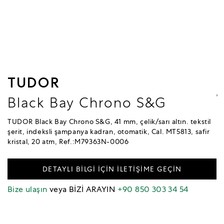
TUDOR
Black Bay Chrono S&G
TUDOR Black Bay Chrono S&G, 41 mm, çelik/sarı altın. tekstil
şerit, indeksli şampanya kadran, otomatik, Cal. MT5813, safir
kristal, 20 atm, Ref.:M79363N-0006
DETAYLI BİLGİ İÇİN İLETİŞİME GEÇİN
Bize ulaşın
veya BİZİ ARAYIN
+90 850 303 34 54