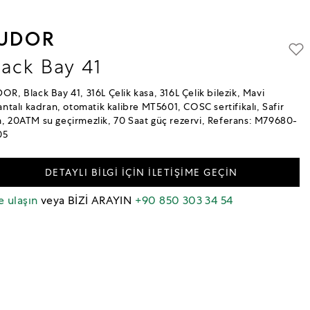
UDOR
lack Bay 41
OR, Black Bay 41, 316L Çelik kasa, 316L Çelik bilezik, Mavi
lantalı kadran, otomatik kalibre MT5601, COSC sertifikalı, Safir
, 20ATM su geçirmezlik, 70 Saat güç rezervi, Referans: M79680-
05
DETAYLI BİLGİ İÇİN İLETİŞİME GEÇİN
e ulaşın
veya BİZİ ARAYIN
+90 850 303 34 54