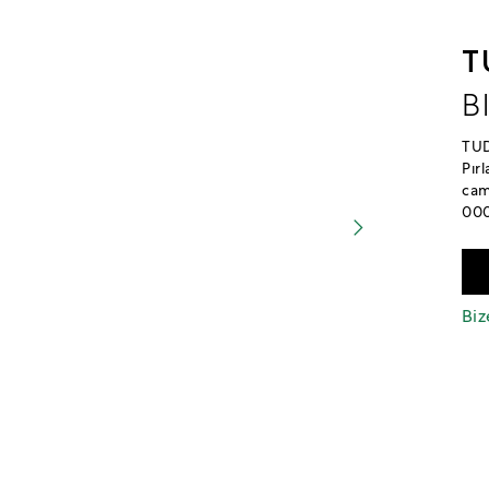
T
B
TUD
Pır
cam
00
Biz